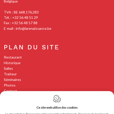
Belgique
TVA : BE 668.176.283
Tél. :
+32 56 48 51 29
Fax : +32 56 48 57 88
E-mail :
info@larenaissance.be
PLAN DU SITE
Restaurant
Historique
Salles
Traiteur
Séminaires
Photos
Contact
Ce site web utilise des cookies
LEGAL
Le site web de La Renaissance utilise les cookies fonctionnels. Dans le cas de l'analyse du